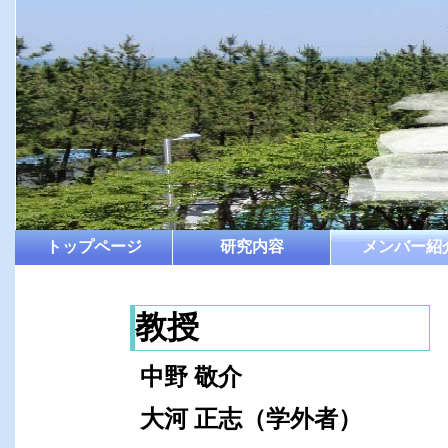
トップページ
研究内容
メンバー紹
教授
中野 敬介
大河 正志（学外者）