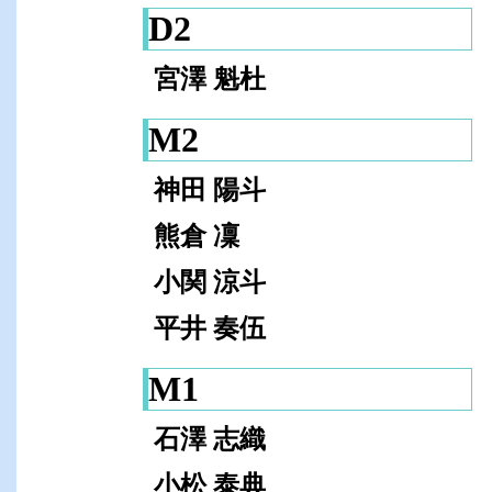
D2
宮澤 魁杜
M2
神田 陽斗
熊倉 凜
小関 涼斗
平井 奏伍
M1
⽯澤 志織
小松 泰典